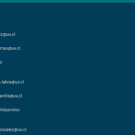
iz@uv.cl
arrao@uv.cl
so
.labra@uv.cl
antis@uv.cl
 Valparaíso
onzalez@uv.cl