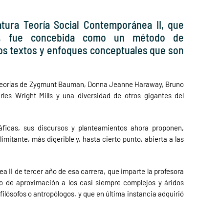
tura Teoría Social Contemporánea II, que
er, fue concebida como un método de
dos textos y enfoques conceptuales que son
as teorías de Zygmunt Bauman, Donna Jeanne Haraway, Bruno
rles Wright Mills y una diversidad de otros gigantes del
áficas, sus discursos y planteamientos ahora proponen,
imitante, más digerible y, hasta cierto punto, abierta a las
a II de tercer año de esa carrera, que imparte la profesora
o de aproximación a los casi siempre complejos y áridos
ilósofos o antropólogos, y que en última instancia adquirió