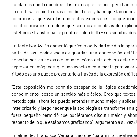
quedamos con lo que dicen los textos que leemos, pero hacerlo
limitantes, despierta otras sensibilidades y hace que también 
poco más a qué van los conceptos expresados, porque much
nosotros mismos, en ideas que son muy complejas de explicar,
estético se transforma de pronto en algo bello y sus significados
En tanto Ivar Avilés comentó que “esta actividad me dio la opor
parte de las teorías sociales guardan una concepción estét
deberían ser las cosas o el mundo, cómo este debiera estar or
expresar en imágenes, que uno asocia mentalmente para valoriza
Y todo eso uno puede presentarlo a través de la expresión gráfic
“Esta exposición me permitió escapar de la lógica académica
conocimiento, desde un sentido más clásico. Creo que textos 
metodología, ahora los puedo entender mucho mejor y aplicarlo
interiorizarlo y luego hacer que la sociología se transforme en 
fuera pequeño permitió que pudiéramos discutir mejor y ahond
respecto de lo que estábamos graficando”, argumentó a su vez 
Finalmente, Francisca Vergara dijo que “para mí la creativid