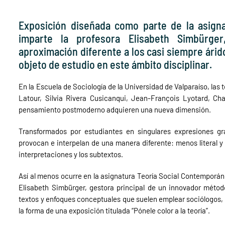
Exposición diseñada como parte de la asigna
imparte la profesora Elisabeth Simbürg
aproximación diferente a los casi siempre ári
objeto de estudio en este ámbito disciplinar.
En la Escuela de Sociología de la Universidad de Valparaíso, l
Latour, Silvia Rivera Cusicanqui, Jean-François Lyotard, Cha
pensamiento postmoderno adquieren una nueva dimensión.
Transformados por estudiantes en singulares expresiones gr
provocan e interpelan de una manera diferente: menos literal y l
interpretaciones y los subtextos.
Así al menos ocurre en la asignatura Teoría Social Contemporáne
Elisabeth Simbürger, gestora principal de un innovador métod
textos y enfoques conceptuales que suelen emplear sociólogos, f
la forma de una exposición titulada “Pónele color a la teoría”.