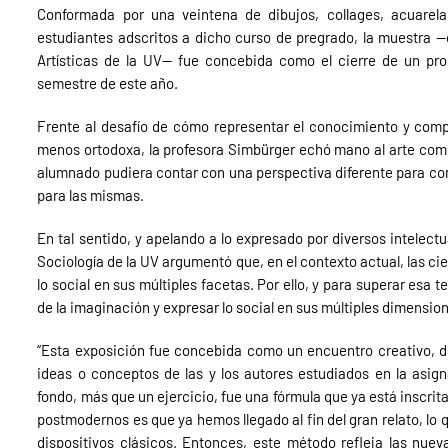
Conformada por una veintena de dibujos, collages, acuarela
estudiantes adscritos a dicho curso de pregrado, la muestra —
Artísticas de la UV— fue concebida como el cierre de un pr
semestre de este año.
Frente al desafío de cómo representar el conocimiento y comp
menos ortodoxa, la profesora Simbürger echó mano al arte como 
alumnado pudiera contar con una perspectiva diferente para co
para las mismas.
En tal sentido, y apelando a lo expresado por diversos intelect
Sociología de la UV argumentó que, en el contexto actual, las c
lo social en sus múltiples facetas. Por ello, y para superar esa
de la imaginación y expresar lo social en sus múltiples dimensi
“Esta exposición fue concebida como un encuentro creativo, do
ideas o conceptos de las y los autores estudiados en la asign
fondo, más que un ejercicio, fue una fórmula que ya está inscrit
postmodernos es que ya hemos llegado al fin del gran relato, lo 
dispositivos clásicos. Entonces, este método refleja las nuev