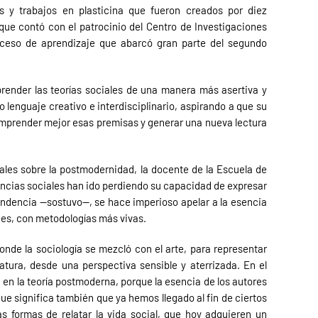
s y trabajos en plasticina que fueron creados por diez
que contó con el patrocinio del Centro de Investigaciones
oceso de aprendizaje que abarcó gran parte del segundo
render las teorías sociales de una manera más asertiva y
lenguaje creativo e interdisciplinario, aspirando a que su
mprender mejor esas premisas y generar una nueva lectura
uales sobre la postmodernidad, la docente de la Escuela de
iencias sociales han ido perdiendo su capacidad de expresar
 tendencia —sostuvo—, se hace imperioso apelar a la esencia
ones, con metodologías más vivas.
nde la sociología se mezcló con el arte, para representar
atura, desde una perspectiva sensible y aterrizada. En el
a en la teoría postmoderna, porque la esencia de los autores
que significa también que ya hemos llegado al fin de ciertos
as formas de relatar la vida social, que hoy adquieren un