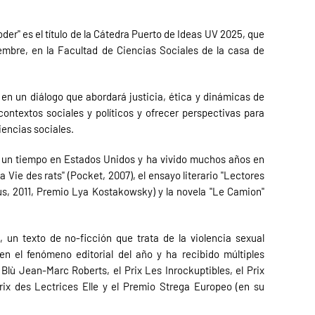
oder" es el título de la Cátedra Puerto de Ideas UV 2025, que
iembre, en la Facultad de Ciencias Sociales de la casa de
en un diálogo que abordará justicia, ética y dinámicas de
ntextos sociales y políticos y ofrecer perspectivas para
iencias sociales.
ió un tiempo en Estados Unidos y ha vivido muchos años en
 Vie des rats" (Pocket, 2007), el ensayo literario "Lectores
ldus, 2011, Premio Lya Kostakowsky) y la novela "Le Camion"
, un texto de no-ficción que trata de la violencia sexual
n el fenómeno editorial del año y ha recibido múltiples
x Blù Jean-Marc Roberts, el Prix Les Inrockuptibles, el Prix
ix des Lectrices Elle y el Premio Strega Europeo (en su