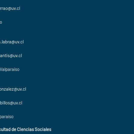
arrao@uv.cl
so
.labra@uv.cl
antis@uv.cl
 Valparaíso
onzalez@uv.cl
billos@uv.cl
paraíso
cultad de Ciencias Sociales