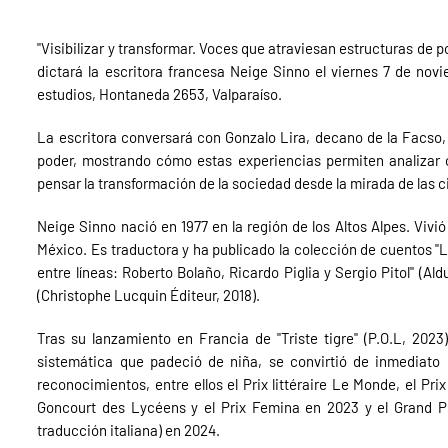
"Visibilizar y transformar. Voces que atraviesan estructuras de p
dictará la escritora francesa Neige Sinno el viernes 7 de nov
estudios, Hontaneda 2653, Valparaíso.
La escritora conversará con Gonzalo Lira, decano de la Facso, 
poder, mostrando cómo estas experiencias permiten analizar co
pensar la transformación de la sociedad desde la mirada de las c
Neige Sinno nació en 1977 en la región de los Altos Alpes. Viv
México. Es traductora y ha publicado la colección de cuentos "La
entre líneas: Roberto Bolaño, Ricardo Piglia y Sergio Pitol" (A
(Christophe Lucquin Éditeur, 2018).
Tras su lanzamiento en Francia de "Triste tigre" (P.O.L, 2023)
sistemática que padeció de niña, se convirtió de inmediato e
reconocimientos, entre ellos el Prix littéraire Le Monde, el Pri
Goncourt des Lycéens y el Prix Femina en 2023 y el Grand Pr
traducción italiana) en 2024.